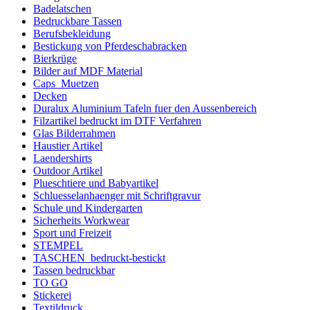
Badelatschen
Bedruckbare Tassen
Berufsbekleidung
Bestickung von Pferdeschabracken
Bierkrüge
Bilder auf MDF Material
Caps_Muetzen
Decken
Duralux Aluminium Tafeln fuer den Aussenbereich
Filzartikel bedruckt im DTF Verfahren
Glas Bilderrahmen
Haustier Artikel
Laendershirts
Outdoor Artikel
Plueschtiere und Babyartikel
Schluesselanhaenger mit Schriftgravur
Schule und Kindergarten
Sicherheits Workwear
Sport und Freizeit
STEMPEL
TASCHEN_bedruckt-bestickt
Tassen bedruckbar
TO GO
Stickerei
Textildruck