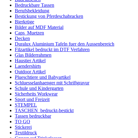
Bedruckbare Tassen
Berufsbekleidung
Bestickung von Pferdeschabracken
Bierkrüge
Bilder auf MDF Material
Caps_Muetzen
Decken
Duralux Aluminium Tafeln fuer den Aussenbereich
Filzartikel bedruckt im DTF Verfahren
Glas Bilderrahmen
Haustier Artikel
Laendershirts
Outdoor Artikel
Plueschtiere und Babyartikel
Schluesselanhaenger mit Schriftgravur
Schule und Kindergarten
Sicherheits Workwear
Sport und Freizeit
STEMPEL
TASCHEN_bedruckt-bestickt
Tassen bedruckbar
TO GO
Stickerei
Textildruck