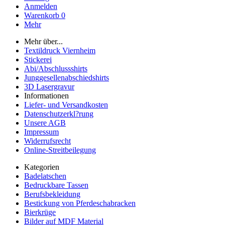
Anmelden
Warenkorb
0
Mehr
Mehr über...
Textildruck Viernheim
Stickerei
Abi/Abschlussshirts
Junggesellenabschiedshirts
3D Lasergravur
Informationen
Liefer- und Versandkosten
Datenschutzerkl?rung
Unsere AGB
Impressum
Widerrufsrecht
Online-Streitbeilegung
Kategorien
Badelatschen
Bedruckbare Tassen
Berufsbekleidung
Bestickung von Pferdeschabracken
Bierkrüge
Bilder auf MDF Material