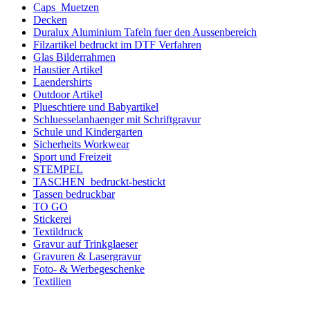
Caps_Muetzen
Decken
Duralux Aluminium Tafeln fuer den Aussenbereich
Filzartikel bedruckt im DTF Verfahren
Glas Bilderrahmen
Haustier Artikel
Laendershirts
Outdoor Artikel
Plueschtiere und Babyartikel
Schluesselanhaenger mit Schriftgravur
Schule und Kindergarten
Sicherheits Workwear
Sport und Freizeit
STEMPEL
TASCHEN_bedruckt-bestickt
Tassen bedruckbar
TO GO
Stickerei
Textildruck
Gravur auf Trinkglaeser
Gravuren & Lasergravur
Foto- & Werbegeschenke
Textilien