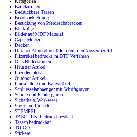
Kategorien
Badelatschen
Bedruckbare Tassen
Berufsbekleidung
Bestickung von Pferdeschabracken
Bierkrüge
Bilder auf MDF Material
Caps_Muetzen
Decken
Duralux Aluminium Tafeln fuer den Aussenbereich
Filzartikel bedruckt im DTF Verfahren
Glas Bilderrahmen
Haustier Artikel
Laendershirts
Outdoor Artikel
Plueschtiere und Babyartikel
Schluesselanhaenger mit Schriftgravur
Schule und Kindergarten
Sicherheits Workwear
Sport und Freizeit
STEMPEL
TASCHEN_bedruckt-bestickt
Tassen bedruckbar
TO GO
Stickerei