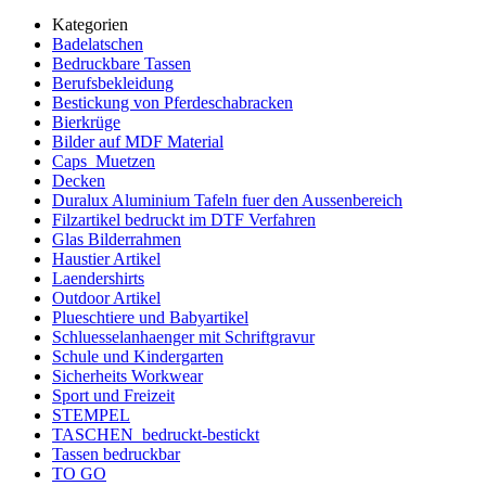
Kategorien
Badelatschen
Bedruckbare Tassen
Berufsbekleidung
Bestickung von Pferdeschabracken
Bierkrüge
Bilder auf MDF Material
Caps_Muetzen
Decken
Duralux Aluminium Tafeln fuer den Aussenbereich
Filzartikel bedruckt im DTF Verfahren
Glas Bilderrahmen
Haustier Artikel
Laendershirts
Outdoor Artikel
Plueschtiere und Babyartikel
Schluesselanhaenger mit Schriftgravur
Schule und Kindergarten
Sicherheits Workwear
Sport und Freizeit
STEMPEL
TASCHEN_bedruckt-bestickt
Tassen bedruckbar
TO GO