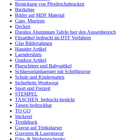
Bestickung von Pferdeschabracken
Bierkrüge
Bilder auf MDF Material
Caps_Muetzen
Decken
Duralux Aluminium Tafeln fuer den Aussenbereich
Filzartikel bedruckt im DTF Verfahren
Glas Bilderrahmen
Haustier Artikel
Laendershirts
Outdoor Artikel
Plueschtiere und Babyartikel
Schluesselanhaenger mit Schriftgravur
Schule und Kindergarten
Sicherheits Workwear
Sport und Freizeit
STEMPEL
TASCHEN_bedruckt-bestickt
Tassen bedruckbar
TO GO
Stickerei
Textildruck
Gravur auf Trinkglaeser
Gravuren & Lasergravur
Foto- & Werbegeschenke