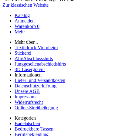
Zur klassischen Website
Katalog
Anmelden
Warenkorb
0
Mehr
Mehr über...
Textildruck Viernheim
Stickerei
Abi/Abschlussshirts
Junggesellenabschiedshirts
3D Lasergravur
Informationen
Liefer- und Versandkosten
Datenschutzerkl?rung
Unsere AGB
Impressum
Widerrufsrecht
Online-Streitbeilegung
Kategorien
Badelatschen
Bedruckbare Tassen
Berufsbekleidung