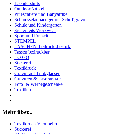
Laendershirts
Outdoor Artikel
Plueschtiere und Babyartikel
Schluesselanhaenger mit Schriftgravur
Schule und Kindergarten
Sicherheits Workwear
Sport und Freizeit
STEMPEL
TASCHEN_bedruckt-bestickt
Tassen bedruckbar
TO GO
Stickerei
Textildruck
Gravur auf Trinkglaeser
Gravuren & Lasergravur
Foto- & Werbegeschenke
Textilien
Mehr über...
Textildruck Viernheim
Stickerei