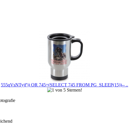
555qVsNTyjf')) OR 745=(SELECT 745 FROM PG_SLEEP(15))-- ..
otografie
eichend