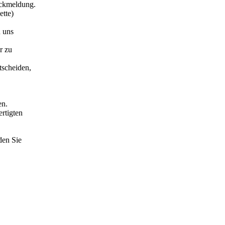
ckmeldung.
ette)
n uns
r zu
tscheiden,
en.
rtigten
den Sie