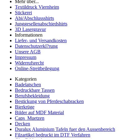
Mehr über...
Textildruck Viernheim
Stickerei
Abi/Abschlussshirts
Junggesellenabschiedshirts
3D Lasergravur
Informationen
Liefer- und Versandkosten
Datenschutzerkl?rung
Unsere AGB
Impressum
Widerrufsrecht
Online-Streitbeilegung
Kategorien
Badelatschen
Bedruckbare Tassen
Berufsbekleidung
Bestickung von Pferdeschabracken
Bierkrüge
Bilder auf MDF Material
Caps_Muetzen
Decken
Duralux Aluminium Tafeln fuer den Aussenbereich
Filzartikel bedruckt im DTF Verfahren