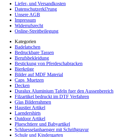
Liefer- und Versandkosten
Datenschutzerkl?rung
Unsere AGB
Impressum
Widerrufsrecht
Online-Streitbeilegung
Kategorien
Badelatschen
Bedruckbare Tassen
Berufsbekleidung
Bestickung von Pferdeschabracken
Bierkrüge
Bilder auf MDF Material
Caps_Muetzen
Decken
Duralux Aluminium Tafeln fuer den Aussenbereich
Filzartikel bedruckt im DTF Verfahren
Glas Bilderrahmen
Haustier Artikel
Laendershirts
Outdoor Artikel
Plueschtiere und Babyartikel
Schluesselanhaenger mit Schriftgravur
Schule und Kindergarten