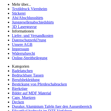
Mehr über...
Textildruck Viernheim
Stickerei
Abi/Abschlussshirts
Junggesellenabschiedshirts
3D Lasergravur
Informationen
Liefer- und Versandkosten
Datenschutzerkl?rung
Unsere AGB
Impressum
Widerrufsrecht
Online-Streitbeilegung
Kategorien
Badelatschen
Bedruckbare Tassen
Berufsbekleidung
Bestickung von Pferdeschabracken
Bierkrüge
Bilder auf MDF Material
Caps_Muetzen
Decken
Duralux Aluminium Tafeln fuer den Aussenbereich
Filzartikel bedruckt im DTF Verfahren