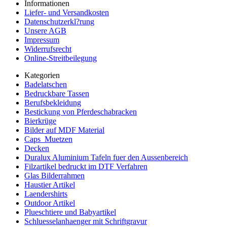
Informationen
Liefer- und Versandkosten
Datenschutzerkl?rung
Unsere AGB
Impressum
Widerrufsrecht
Online-Streitbeilegung
Kategorien
Badelatschen
Bedruckbare Tassen
Berufsbekleidung
Bestickung von Pferdeschabracken
Bierkrüge
Bilder auf MDF Material
Caps_Muetzen
Decken
Duralux Aluminium Tafeln fuer den Aussenbereich
Filzartikel bedruckt im DTF Verfahren
Glas Bilderrahmen
Haustier Artikel
Laendershirts
Outdoor Artikel
Plueschtiere und Babyartikel
Schluesselanhaenger mit Schriftgravur