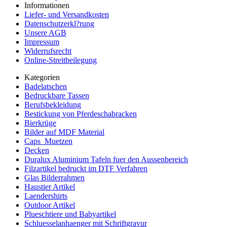
Informationen
Liefer- und Versandkosten
Datenschutzerkl?rung
Unsere AGB
Impressum
Widerrufsrecht
Online-Streitbeilegung
Kategorien
Badelatschen
Bedruckbare Tassen
Berufsbekleidung
Bestickung von Pferdeschabracken
Bierkrüge
Bilder auf MDF Material
Caps_Muetzen
Decken
Duralux Aluminium Tafeln fuer den Aussenbereich
Filzartikel bedruckt im DTF Verfahren
Glas Bilderrahmen
Haustier Artikel
Laendershirts
Outdoor Artikel
Plueschtiere und Babyartikel
Schluesselanhaenger mit Schriftgravur