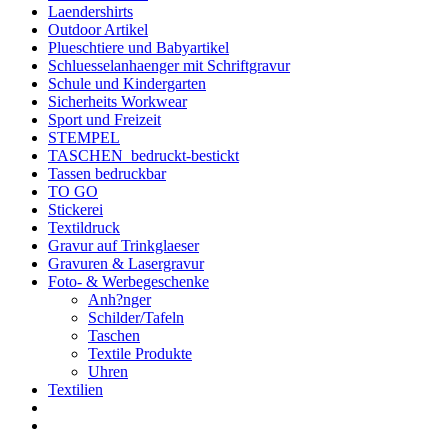
Laendershirts
Outdoor Artikel
Plueschtiere und Babyartikel
Schluesselanhaenger mit Schriftgravur
Schule und Kindergarten
Sicherheits Workwear
Sport und Freizeit
STEMPEL
TASCHEN_bedruckt-bestickt
Tassen bedruckbar
TO GO
Stickerei
Textildruck
Gravur auf Trinkglaeser
Gravuren & Lasergravur
Foto- & Werbegeschenke
Anh?nger
Schilder/Tafeln
Taschen
Textile Produkte
Uhren
Textilien