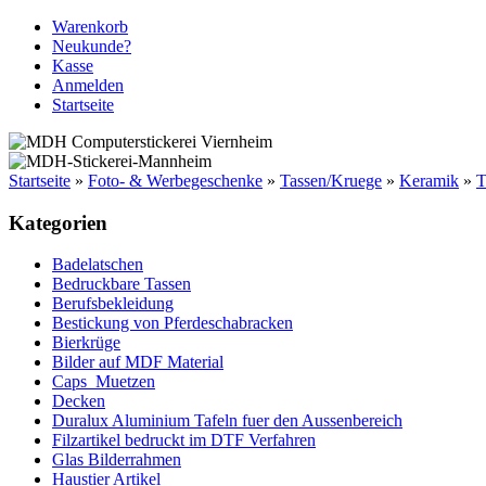
Warenkorb
Neukunde?
Kasse
Anmelden
Startseite
Startseite
»
Foto- & Werbegeschenke
»
Tassen/Kruege
»
Keramik
»
T
Kategorien
Badelatschen
Bedruckbare Tassen
Berufsbekleidung
Bestickung von Pferdeschabracken
Bierkrüge
Bilder auf MDF Material
Caps_Muetzen
Decken
Duralux Aluminium Tafeln fuer den Aussenbereich
Filzartikel bedruckt im DTF Verfahren
Glas Bilderrahmen
Haustier Artikel