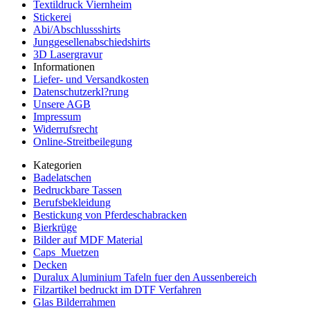
Textildruck Viernheim
Stickerei
Abi/Abschlussshirts
Junggesellenabschiedshirts
3D Lasergravur
Informationen
Liefer- und Versandkosten
Datenschutzerkl?rung
Unsere AGB
Impressum
Widerrufsrecht
Online-Streitbeilegung
Kategorien
Badelatschen
Bedruckbare Tassen
Berufsbekleidung
Bestickung von Pferdeschabracken
Bierkrüge
Bilder auf MDF Material
Caps_Muetzen
Decken
Duralux Aluminium Tafeln fuer den Aussenbereich
Filzartikel bedruckt im DTF Verfahren
Glas Bilderrahmen