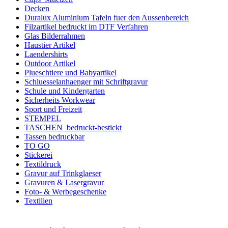
Decken
Duralux Aluminium Tafeln fuer den Aussenbereich
Filzartikel bedruckt im DTF Verfahren
Glas Bilderrahmen
Haustier Artikel
Laendershirts
Outdoor Artikel
Plueschtiere und Babyartikel
Schluesselanhaenger mit Schriftgravur
Schule und Kindergarten
Sicherheits Workwear
Sport und Freizeit
STEMPEL
TASCHEN_bedruckt-bestickt
Tassen bedruckbar
TO GO
Stickerei
Textildruck
Gravur auf Trinkglaeser
Gravuren & Lasergravur
Foto- & Werbegeschenke
Textilien