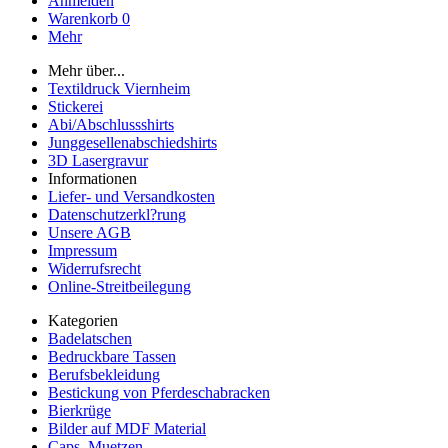
Anmelden
Warenkorb
0
Mehr
Mehr über...
Textildruck Viernheim
Stickerei
Abi/Abschlussshirts
Junggesellenabschiedshirts
3D Lasergravur
Informationen
Liefer- und Versandkosten
Datenschutzerkl?rung
Unsere AGB
Impressum
Widerrufsrecht
Online-Streitbeilegung
Kategorien
Badelatschen
Bedruckbare Tassen
Berufsbekleidung
Bestickung von Pferdeschabracken
Bierkrüge
Bilder auf MDF Material
Caps_Muetzen