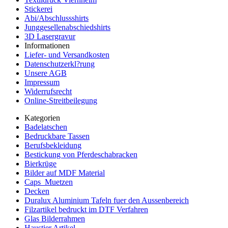
Stickerei
Abi/Abschlussshirts
Junggesellenabschiedshirts
3D Lasergravur
Informationen
Liefer- und Versandkosten
Datenschutzerkl?rung
Unsere AGB
Impressum
Widerrufsrecht
Online-Streitbeilegung
Kategorien
Badelatschen
Bedruckbare Tassen
Berufsbekleidung
Bestickung von Pferdeschabracken
Bierkrüge
Bilder auf MDF Material
Caps_Muetzen
Decken
Duralux Aluminium Tafeln fuer den Aussenbereich
Filzartikel bedruckt im DTF Verfahren
Glas Bilderrahmen
Haustier Artikel