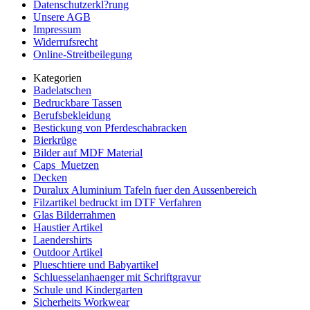
Datenschutzerkl?rung
Unsere AGB
Impressum
Widerrufsrecht
Online-Streitbeilegung
Kategorien
Badelatschen
Bedruckbare Tassen
Berufsbekleidung
Bestickung von Pferdeschabracken
Bierkrüge
Bilder auf MDF Material
Caps_Muetzen
Decken
Duralux Aluminium Tafeln fuer den Aussenbereich
Filzartikel bedruckt im DTF Verfahren
Glas Bilderrahmen
Haustier Artikel
Laendershirts
Outdoor Artikel
Plueschtiere und Babyartikel
Schluesselanhaenger mit Schriftgravur
Schule und Kindergarten
Sicherheits Workwear