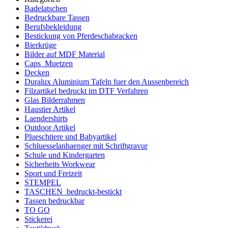
Badelatschen
Bedruckbare Tassen
Berufsbekleidung
Bestickung von Pferdeschabracken
Bierkrüge
Bilder auf MDF Material
Caps_Muetzen
Decken
Duralux Aluminium Tafeln fuer den Aussenbereich
Filzartikel bedruckt im DTF Verfahren
Glas Bilderrahmen
Haustier Artikel
Laendershirts
Outdoor Artikel
Plueschtiere und Babyartikel
Schluesselanhaenger mit Schriftgravur
Schule und Kindergarten
Sicherheits Workwear
Sport und Freizeit
STEMPEL
TASCHEN_bedruckt-bestickt
Tassen bedruckbar
TO GO
Stickerei