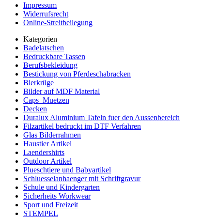
Impressum
Widerrufsrecht
Online-Streitbeilegung
Kategorien
Badelatschen
Bedruckbare Tassen
Berufsbekleidung
Bestickung von Pferdeschabracken
Bierkrüge
Bilder auf MDF Material
Caps_Muetzen
Decken
Duralux Aluminium Tafeln fuer den Aussenbereich
Filzartikel bedruckt im DTF Verfahren
Glas Bilderrahmen
Haustier Artikel
Laendershirts
Outdoor Artikel
Plueschtiere und Babyartikel
Schluesselanhaenger mit Schriftgravur
Schule und Kindergarten
Sicherheits Workwear
Sport und Freizeit
STEMPEL