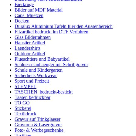
Bierkrüge
Bilder auf MDF Material
Caps_Muetzen
Decken
Duralux Aluminium Tafeln fuer den Aussenbereich
Filzartikel bedruckt im DTF Verfahren
Glas Bilderrahmen
Haustier Artikel
Laendershirts
Outdoor Artikel
Plueschtiere und Babyartikel
Schluesselanhaenger mit Schriftgravur
Schule und Kindergarten
Sicherheits Workwear
Sport und Freizeit
STEMPEL
TASCHEN_bedruckt-bestickt
Tassen bedruckbar
TO GO
Stickerei
Textildruck
Gravur auf Trinkglaeser
Gravuren & Lasergravur
Foto- & Werbegeschenke
Textilien