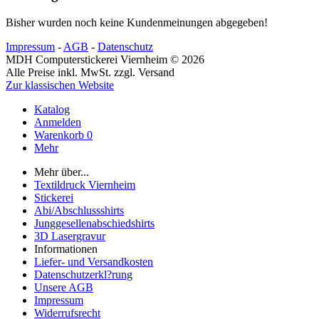
Bisher wurden noch keine Kundenmeinungen abgegeben!
Impressum
-
AGB
-
Datenschutz
MDH Computerstickerei Viernheim © 2026
Alle Preise inkl. MwSt. zzgl. Versand
Zur klassischen Website
Katalog
Anmelden
Warenkorb
0
Mehr
Mehr über...
Textildruck Viernheim
Stickerei
Abi/Abschlussshirts
Junggesellenabschiedshirts
3D Lasergravur
Informationen
Liefer- und Versandkosten
Datenschutzerkl?rung
Unsere AGB
Impressum
Widerrufsrecht