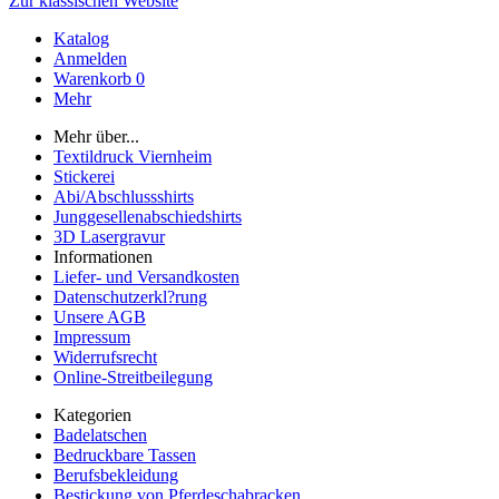
Zur klassischen Website
Katalog
Anmelden
Warenkorb
0
Mehr
Mehr über...
Textildruck Viernheim
Stickerei
Abi/Abschlussshirts
Junggesellenabschiedshirts
3D Lasergravur
Informationen
Liefer- und Versandkosten
Datenschutzerkl?rung
Unsere AGB
Impressum
Widerrufsrecht
Online-Streitbeilegung
Kategorien
Badelatschen
Bedruckbare Tassen
Berufsbekleidung
Bestickung von Pferdeschabracken